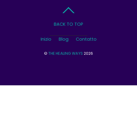
BACK TO TOP
Inizio
Blog
Contatto
©
THE HEALING WAYS
2026