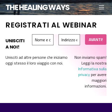
Skip
THE HEALING WAYS
Men
to
content
REGISTRATI AL WEBINAR
UNISCITI
A NOI!
Unisciti ad altre persone che iniziamo
Non inviamo spam!
oggi stesso il loro viaggio con noi.
Leggi la nostra
Informativa sulla
privacy
per avere
maggiori
informazioni.