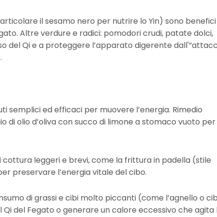
articolare il sesamo nero per nutrire lo Yin) sono benefici 
ato. Altre verdure e radici: pomodori crudi, patate dolci,
sso del Qi e a proteggere l’apparato digerente dall'”attac
.
iuti semplici ed efficaci per muovere l’energia. Rimedio
io di olio d’oliva con succo di limone a stomaco vuoto per
ottura leggeri e brevi, come la frittura in padella (stile
per preservare l’energia vitale del cibo.
sumo di grassi e cibi molto piccanti (come l’agnello o cib
l Qi del Fegato o generare un calore eccessivo che agita 