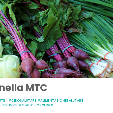
nella MTC
UTE
/
#CIBOSALUTARE #ALIMENTAZIONESALUTARE
E #ALIMENTAZIONEPRIMAVERA#
/