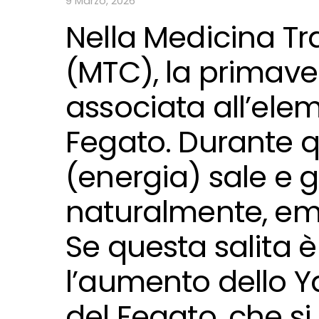
9 Marzo, 2026
Nella Medicina Tr
(MTC), la primave
associata all’ele
Fegato. Durante qu
(energia) sale e 
naturalmente, eme
Se questa salita 
l’aumento dello Y
del Fegato, che s