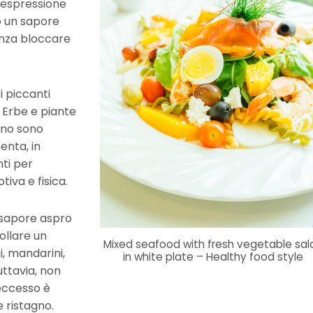
 espressione
o un sapore
enza bloccare
i piccanti
. Erbe e piante
ano sono
enta, in
nti per
iva e fisica.
 sapore aspro
rollare un
Mixed seafood with fresh vegetable sal
i, mandarini,
in white plate – Healthy food style
uttavia, non
eccesso è
 ristagno.