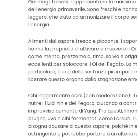
Germogli freschi: rappresentano la massima
dell’energia primaverile. Sono freschi e hann
leggero, che aiuta ad armonizzare il corpo s
l’energia.
Alimenti dal sapore fresco e piccante: I sapor
hanno la proprietà di attivare e muovere il Qi
come menta, prezzemolo, timo, salvia e orig
eccellenti per sbloccare il Qi del Fegato. La m
particolare, è una delle sostanze più importa
liberare questo organo dalla stagnazione emot
Cibi leggermente acidi (con moderazione): Il
nutre i fluidi Yin e del Fegato, aiutando a cont
improvviso aumento di Yang. Tra questi, limon
prugne, uva e cibi fermentati come i crauti. T
bisogna abusare di questo sapore, poiché in 
astringente e potrebbe portare a un ulteriore