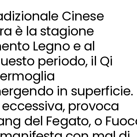
adizionale Cinese
ra è la stagione
mento Legno e al
esto periodo, il Qi
germoglia
rgendo in superficie.
è eccessiva, provoca
ang del Fegato, o Fuoc
i manifesta con mal di