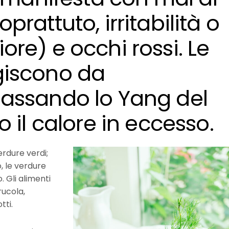
soprattuto, irritabilità o
riore) e occhi rossi. Le
giscono da
assando lo Yang del
 il calore in eccesso.
rdure verdi;
, le verdure
. Gli alimenti
rucola,
tti.