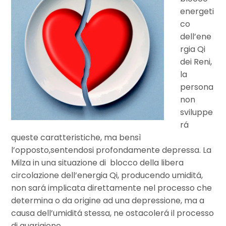
energeti
co
dell’ene
rgia Qi
dei Reni,
la
persona
non
sviluppe
rá
queste caratteristiche, ma bensì
l’opposto,sentendosi profondamente depressa.
La
Milza in una situazione di blocco della libera
circolazione dell’energia Qi, producendo umiditá,
non sará implicata direttamente nel processo che
determina o da origine ad una depressione, ma a
causa dell’umiditá stessa, ne ostacolerá il processo
di guarigione.