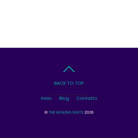
BACK TO TOP
Inizio
Blog
Contatto
©
THE HEALING WAYS
2026