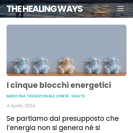
Skip
THE HEALING WAYS
Men
to
content
I cinque blocchi energetici
MEDICINA TRADIZIONALE CINESE
,
SALUTE
/
4 Aprile, 2024
Se partiamo dal presupposto che
l’energia non si genera né si