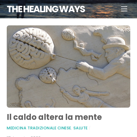
Skip
THE HEALING WAYS
Men
to
content
Il caldo altera la mente
MEDICINA TRADIZIONALE CINESE
,
SALUTE
/