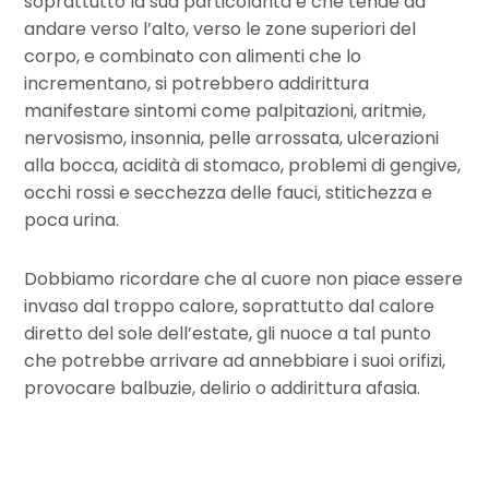
soprattutto la sua particolarità è che tende ad
andare verso l’alto, verso le zone superiori del
corpo, e combinato con alimenti che lo
incrementano, si potrebbero addirittura
manifestare sintomi come palpitazioni, aritmie,
nervosismo, insonnia, pelle arrossata, ulcerazioni
alla bocca, acidità di stomaco, problemi di gengive,
occhi rossi e secchezza delle fauci, stitichezza e
poca urina.
Dobbiamo ricordare che al cuore non piace essere
invaso dal troppo calore, soprattutto dal calore
diretto del sole dell’estate, gli nuoce a tal punto
che potrebbe arrivare ad annebbiare i suoi orifizi,
provocare balbuzie, delirio o addirittura afasia.