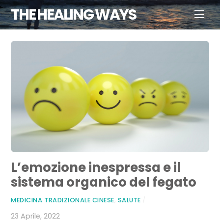
Skip
THE HEALING WAYS
Men
to
content
L’emozione inespressa e il
sistema organico del fegato
MEDICINA TRADIZIONALE CINESE
,
SALUTE
/
23 Aprile, 2022