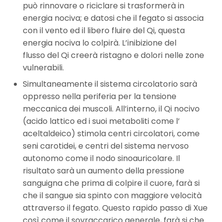
può rinnovare o riciclare si trasformerà in
energia nociva; e datosi che il fegato si associa
con il vento ed il libero fluire del Qi, questa
energia nociva lo colpirà. L’inibizione del
flusso del Qi creerà ristagno e dolori nelle zone
vulnerabili.
Simultaneamente il sistema circolatorio sarà
oppresso nella periferia per la tensione
meccanica dei muscoli. All’interno, il Qi nocivo
(acido lattico ed i suoi metaboliti come l’
aceltaldeico) stimola centri circolatori, come
seni carotidei, e centri del sistema nervoso
autonomo come il nodo sinoauricolare. Il
risultato sarà un aumento della pressione
sanguigna che prima di colpire il cuore, farà si
che il sangue sia spinto con maggiore velocità
attraverso il fegato. Questo rapido passo di Xue
così come il sovraccarico generale, farà si che